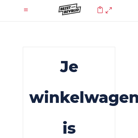
0
Je
winkelwage
is