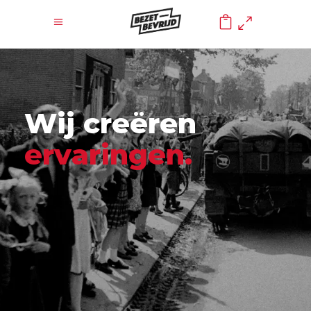
0
W
i
j
c
r
e
ë
r
e
n
e
r
v
a
r
i
n
g
e
n
.