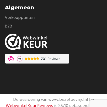
Algemeen
Verkooppunten
B2B
De waardering van www.bezetbevrijd.nl bij
WebwinkelKeur Reviews
is 9.5/10 gebaseerd op 731