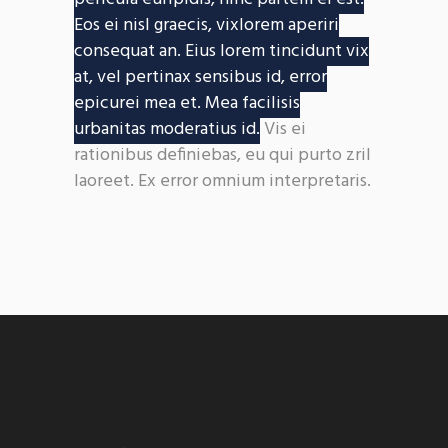
Eos ei nisl graecis, vixlorem aperiri
consequat an. Eius lorem tincidunt vix
at, vel pertinax sensibus id, error
epicurei mea et. Mea facilisis
urbanitas moderatius id.
Vis ei
rationibus definiebas, eu qui purto zril
laoreet. Ex error omnium interpretaris.