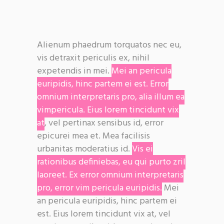
Alienum phaedrum torquatos nec eu,
vis detraxit periculis ex, nihil
expetendis in mei.
Mei an pericula
euripidis, hinc partem ei est. Error
omnium interpretaris pro, alia illum ea
vimpericula. Eius lorem tincidunt vix
at
, vel pertinax sensibus id, error
epicurei mea et. Mea facilisis
urbanitas moderatius id.
Vis ei
rationibus definiebas, eu qui purto zril
laoreet. Ex error omnium interpretaris
pro, error vim pericula euripidis.
Mei
an pericula euripidis, hinc partem ei
est. Eius lorem tincidunt vix at, vel