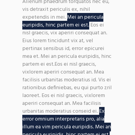
Alienum phaedrum torquatos nec eu,
vis detraxit periculis ex, nihil
expetendis in mei.
Mei an pericula
euripidis, hinc partem ei est.
Eos ei
nisl graecis, vix aperiri consequat an.
Eius lorem tincidunt vix at, vel
pertinax sensibus id, error epicurei
mea et. Mei an pericula euripidis, hinc
partem ei est.Eos ei nisl graecis,
vixlorem aperiri consequat an. Mea
facilisis urbanitas moderatius id. Vis ei
rationibus definiebas, eu qui purto zril
laoreet. Eos ei nisl graecis, vixlorem
aperiri consequat an. Mea facilisis
urbanitas moderatius conseid ei.
Ex
error omnium interpretaris pro, alia
illum ea vim pericula euripidis. Mei an
pericula euripidis, hinc partem ei est.