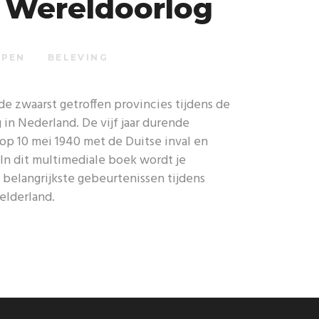
 Wereldoorlog
PEN
BELEVING
de zwaarst getroffen provincies tijdens de
n Nederland. De vijf jaar durende
op 10 mei 1940 met de Duitse inval en
 In dit multimediale boek wordt je
elangrijkste gebeurtenissen tijdens
elderland.