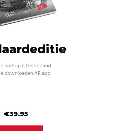
aardeditie
e oorlog in Gelderland
s te downloaden AR app
€39.95