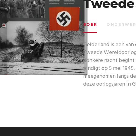
Tweede
BOEK
ONDERWER
Gelderland is een van 
Tweede Wereldoorlog i
donkere nacht begint 
eindigt op 5 mei 1945.
meegenomen langs de b
deze oorlogsjaren in G