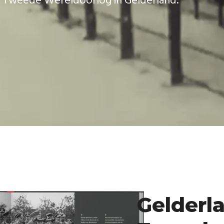
T
w
e
e
d
e
W
e
r
e
l
d
o
o
r
l
o
g
i
n
G
e
l
d
e
r
l
a
n
d
.
Gelderla