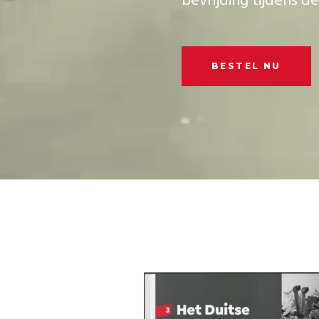
b
e
v
r
i
j
d
i
n
g
t
i
j
d
e
n
s
d
e
BESTEL NU