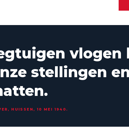
iegtuigen vlogen 
nze stellingen e
atten.
ER, HUISSEN, 10 MEI 1940.