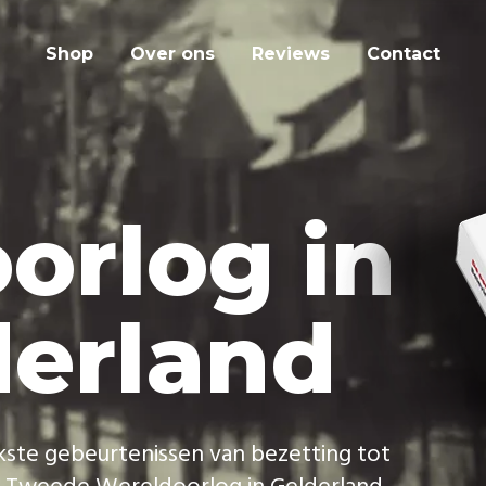
Shop
Over ons
Reviews
Contact
o
o
r
l
o
g
i
n
d
e
r
l
a
n
d
k
s
t
e
g
e
b
e
u
r
t
e
n
i
s
s
e
n
v
a
n
b
e
z
e
t
t
i
n
g
t
o
t