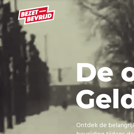
D
e
G
e
l
O
n
t
d
e
k
d
e
b
e
l
a
n
g
r
i
j