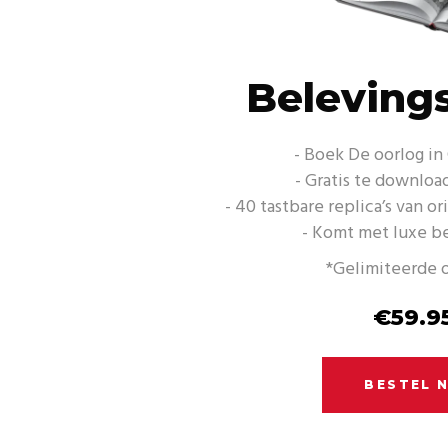
Belevings
- Boek De oorlog in
- Gratis te downlo
- 40 tastbare replica’s van 
- Komt met luxe b
*Gelimiteerde 
€59.9
BESTEL 