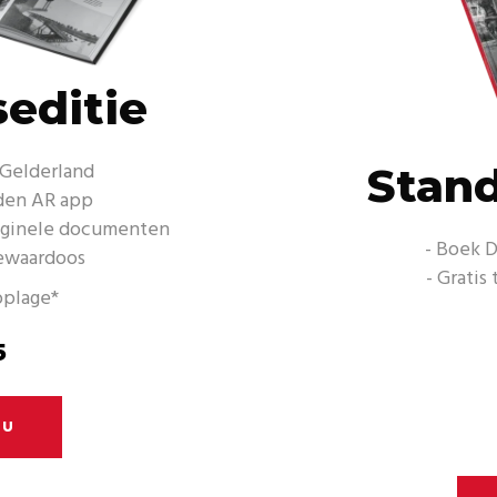
editie
 Gelderland
Stand
aden AR app
originele documenten
- Boek D
ewaardoos
- Grati
oplage*
5
NU