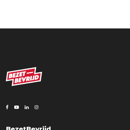
BezetBevrijd