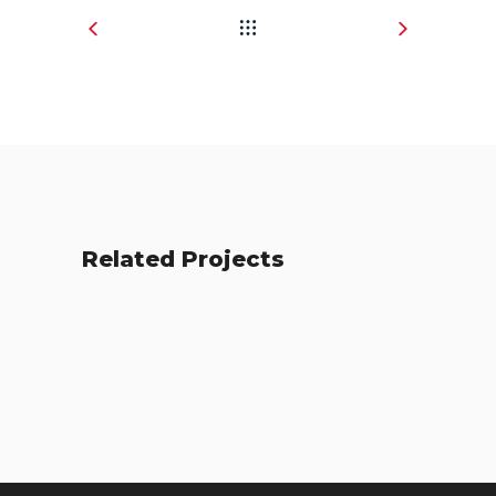
Related Projects
Fresh Start
Places
BRANDING
FEATURES
Acoustic
BRANDING
FEATURES
BRANDING
CREATIVE