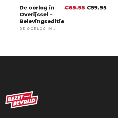
Oorspronke
Huid
De oorlog in
€
69.95
€
59.95
Overijssel –
IN WINKELWAGEN
Belevingseditie
DE OORLOG IN...