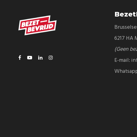
Bezet
Brussels
6217 HA M
(Geen be
E-mail:
in
Whatsap