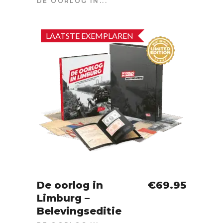
DE OORLOG IN...
LAATSTE EXEMPLAREN
De oorlog in
€
69.95
Limburg –
IN WINKELWAGEN
Belevingseditie