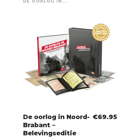
DE OORLOG IN...
De oorlog in Noord-
€
69.95
Brabant –
IN WINKELWAGEN
Belevingseditie