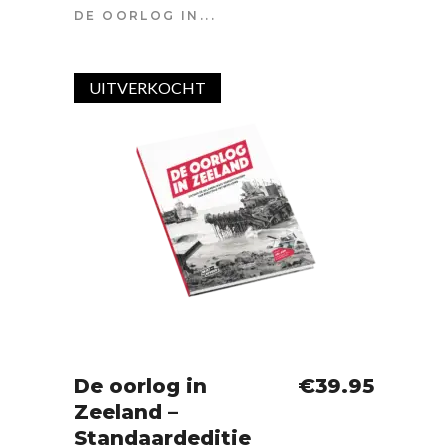
DE OORLOG IN...
UITVERKOCHT
SOLD
De oorlog in
€
39.95
Zeeland –
IN WINKELWAGEN
Standaardeditie