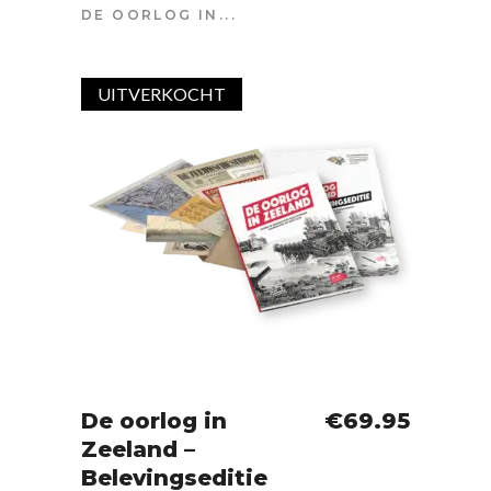
DE OORLOG IN...
UITVERKOCHT
SOLD
De oorlog in
€
69.95
Zeeland –
IN WINKELWAGEN
Belevingseditie