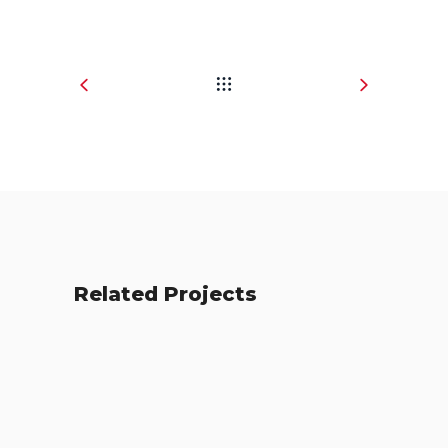
Related Projects
Fresh Start
Places
BRANDING
FEATURES
Acoustic
BRANDING
FEATURES