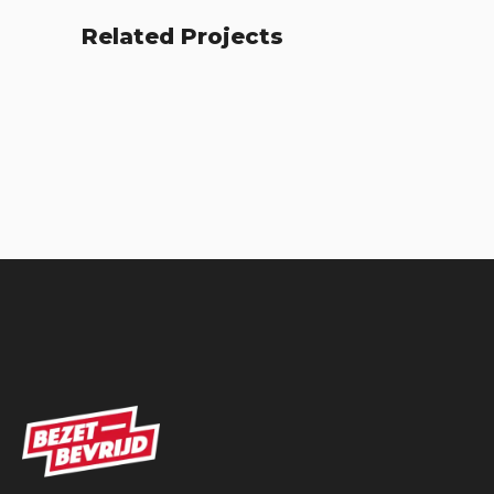
Related Projects
Fresh Start
Places
BRANDING
FEATURES
Acoustic
BRANDING
FEATURES
BRANDING
CREATIVE