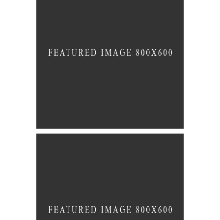
Office Space
BRANDING
GRAPHIC DESIGN
New Trends
BRANDING
FEATURES