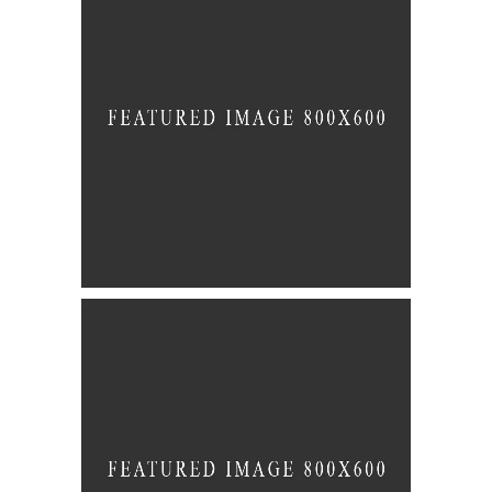
Design?
BRANDING
PACKAGING
Gaming
BRANDING
FEATURES