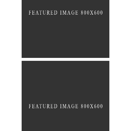
The Joy of Art
BRANDING
PACKAGING
Develop
BRANDING
FEATURES